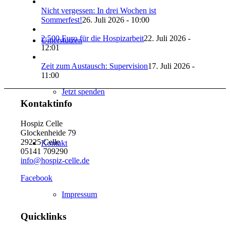
Nicht vergessen: In drei Wochen ist
Sommerfest!
26. Juli 2026 - 10:00
2.500 Euro für die Hospizarbeit
22. Juli 2026 -
Unterstützen
12:01
Zeit zum Austausch: Supervision
17. Juli 2026 -
11:00
Jetzt spenden
Kontaktinfo
Hospiz Celle
Glockenheide 79
29225 Celle
Kontakt
05141 709290
info@hospiz-celle.de
Facebook
Impressum
Quicklinks