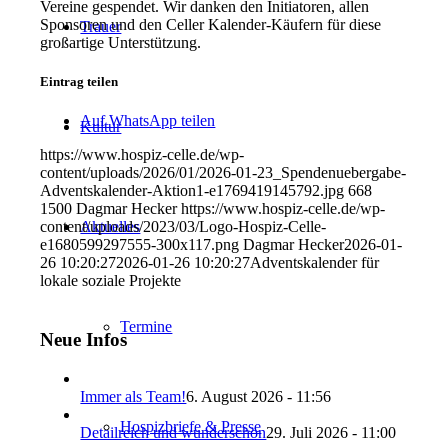
Vereine gespendet. Wir danken den Initiatoren, allen
Sponsoren und den Celler Kalender-Käufern für diese
Trauer
großartige Unterstützung.
Eintrag teilen
Auf WhatsApp teilen
Kultur
https://www.hospiz-celle.de/wp-
content/uploads/2026/01/2026-01-23_Spendenuebergabe-
Adventskalender-Aktion1-e1769419145792.jpg
668
1500
Dagmar Hecker
https://www.hospiz-celle.de/wp-
Aktuelles
content/uploads/2023/03/Logo-Hospiz-Celle-
e1680599297555-300x117.png
Dagmar Hecker
2026-01-
26 10:20:27
2026-01-26 10:20:27
Adventskalender für
lokale soziale Projekte
Termine
Neue Infos
Immer als Team!
6. August 2026 - 11:56
Hospizbriefe & Presse
Detailreich und wunderschön
29. Juli 2026 - 11:00