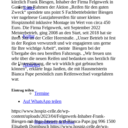
kürzlich Frank Biesgen, Inhaber der Firma Felgnwerk in
Garßen: im Rahmen der Aktion „Reifen für den guten
Trauer
Zweck“ spendete uns point S Fachbetriebsleiter Biesgen
vier nagelneue Ganzjahresreifen für unser kleines
Hospizmobil inklusive Montage im Wert von circa 450
Euro. Die Firma Felgnwerk, seit September 2022
Meisterbetrieb, ging 2008 an den Start, seit 2018 hat sie
Kultur
ihren Sitz an der Celler Heerstraße. „Unser Betrieb ist fest
in der Region verwurzelt und wir engagieren uns gerne
für Ihre wichtige Arbeit“, meinte Biesgen bei der
Übergabe des neu bereiften Fahrzeugs. „Wir freuen uns
sehr über die neuen Reifen und bedanken uns herzlich für
die Unterstützung, die wir wirklich gut gebrauchen
Aktuelles
können“, erklärte Inga Janßen, die mit Hausmeisterin
Bianca Pape persönlich zum Reifenwechsel vorgefahren
war.
Eintrag teilen
Termine
Auf WhatsApp teilen
https://www.hospiz-celle.de/wp-
content/uploads/2023/04/Felgnwerk-Inhaber-Frank-
Biesgen-mit-Inga-Janssen-und-Bianca-Pape.jpg
996
1500
Hospizbriefe & Presse
Elisabeth Dornbusch
https://www.hospiz-celle.de/wp-