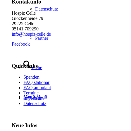
Kontaktinfo
Datenschutz
Hospiz Celle
Glockenheide 79
29225 Celle
05141 709290
info@hospiz-celle.de
Partner
Facebook
Quicklinks
Suche
Spenden
FAQ stationär
FAQ ambulant
Termine
Menü
Menü
Impressum
Datenschutz
Neue Infos