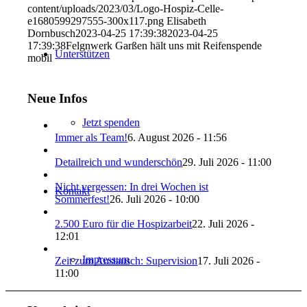
content/uploads/2023/03/Logo-Hospiz-Celle-
e1680599297555-300x117.png
Elisabeth
Dornbusch
2023-04-25 17:39:38
2023-04-25
17:39:38
Felgnwerk Garßen hält uns mit Reifenspende
Unterstützen
mobil
Neue Infos
Jetzt spenden
Immer als Team!
6. August 2026 - 11:56
Detailreich und wunderschön
29. Juli 2026 - 11:00
Nicht vergessen: In drei Wochen ist
Kontakt
Sommerfest!
26. Juli 2026 - 10:00
2.500 Euro für die Hospizarbeit
22. Juli 2026 -
12:01
Impressum
Zeit zum Austausch: Supervision
17. Juli 2026 -
11:00