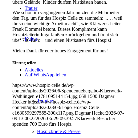
übers Gelände, Kinder durften Nistkästen bauen.
Trauer
Wie schon im vergangenen Jahr nutzten die Mitarbeiter
den Tag, um für das Hospiz Celle zu sammeln: „…, weil
ihr so eine wichtige Arbeit macht“, wie Klärwerk-Leiter
Frank Dommel betont. Dieses Kompliment kann
Hospizleiterin Inga Janßen zurückgeben und freut sich
Kultur
über 700 Euro – und einen Nistkasten fürs Hospiz!
Vielen Dank für euer treues Engagement für uns!
Eintrag teilen
Aktuelles
Auf WhatsApp teilen
https://www.hospiz-celle.de/wp-
content/uploads/2026/06/Spendenuebergabe-Klaerwerk-
Wathlingen-e1781695144154.jpg
668
1500
Dagmar
Termine
Hecker
https://www.hospiz-celle.de/wp-
content/uploads/2023/03/Logo-Hospiz-Celle-
e1680599297555-300x117.png
Dagmar Hecker
2026-07-
09 13:00:22
2026-06-29 09:39:57
Klärwerk-Besucher
spenden 700 Euro fürs Hospiz
Hospizbriefe & Presse