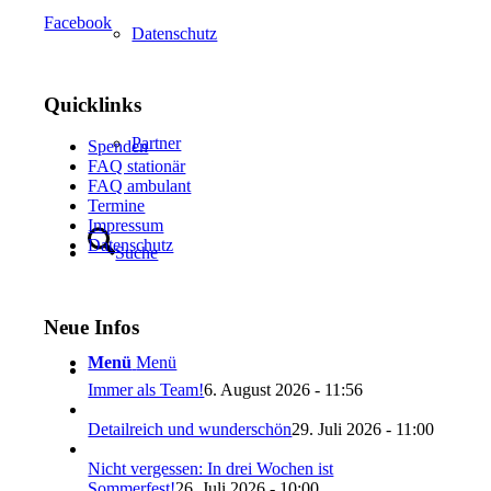
Facebook
Datenschutz
Quicklinks
Partner
Spenden
FAQ stationär
FAQ ambulant
Termine
Impressum
Datenschutz
Suche
Neue Infos
Menü
Menü
Immer als Team!
6. August 2026 - 11:56
Detailreich und wunderschön
29. Juli 2026 - 11:00
Nicht vergessen: In drei Wochen ist
Sommerfest!
26. Juli 2026 - 10:00