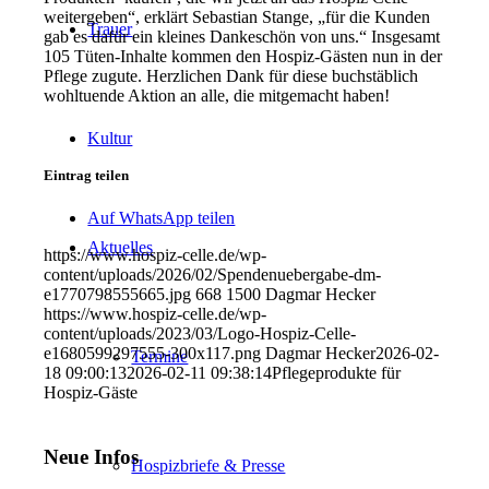
weitergeben“, erklärt Sebastian Stange, „für die Kunden
Trauer
gab es dafür ein kleines Dankeschön von uns.“ Insgesamt
105 Tüten-Inhalte kommen den Hospiz-Gästen nun in der
Pflege zugute. Herzlichen Dank für diese buchstäblich
wohltuende Aktion an alle, die mitgemacht haben!
Kultur
Eintrag teilen
Auf WhatsApp teilen
Aktuelles
https://www.hospiz-celle.de/wp-
content/uploads/2026/02/Spendenuebergabe-dm-
e1770798555665.jpg
668
1500
Dagmar Hecker
https://www.hospiz-celle.de/wp-
content/uploads/2023/03/Logo-Hospiz-Celle-
e1680599297555-300x117.png
Dagmar Hecker
2026-02-
Termine
18 09:00:13
2026-02-11 09:38:14
Pflegeprodukte für
Hospiz-Gäste
Neue Infos
Hospizbriefe & Presse