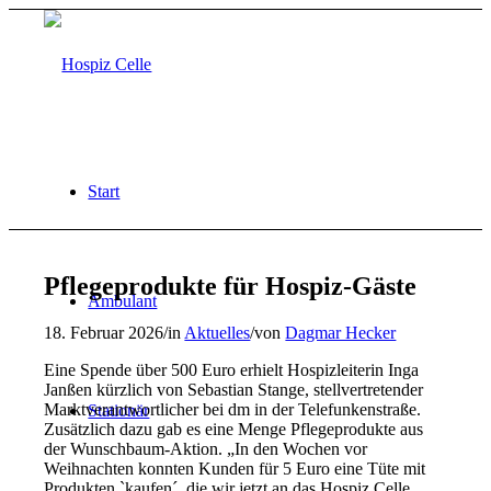
Start
Pflegeprodukte für Hospiz-Gäste
Ambulant
18. Februar 2026
/
in
Aktuelles
/
von
Dagmar Hecker
Eine Spende über 500 Euro erhielt Hospizleiterin Inga
Janßen kürzlich von Sebastian Stange, stellvertretender
Marktverantwortlicher bei dm in der Telefunkenstraße.
Stationär
Zusätzlich dazu gab es eine Menge Pflegeprodukte aus
der Wunschbaum-Aktion. „In den Wochen vor
Weihnachten konnten Kunden für 5 Euro eine Tüte mit
Produkten `kaufen´, die wir jetzt an das Hospiz Celle