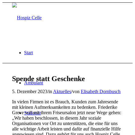
Start
Spende statt Geschenke
Ambulant
5. Dezember 2023
/
in
Aktuelles
/
von
Elisabeth Dornbusch
In vielen Firmen ist es Brauch, Kunden zum Jahresende
mit kleinen Aufmerksamkeiten zu bedenken. Friederike
Greve will mit ihrem Friseursalon jetzt neue Wege gehen:
Stationär
„Wir haben beschlossen, in diesem Jahr soziale
Organisationen vor Ort zu unterstützen, die eine für uns
alle wichtige Arbeit leisten und dafür auf finanzielle Hilfe
angewiesen sind. Dazu gehört für uns auch Hospiz Celle,