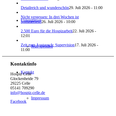
Detailreich und wunderschön
29. Juli 2026 - 11:00
Nicht vergessen: In drei Wochen ist
Unterstützen
Sommerfest!
26. Juli 2026 - 10:00
2.500 Euro für die Hospizarbeit
22. Juli 2026 -
12:01
Zeit zum Austausch: Supervision
17. Juli 2026 -
Jetzt spenden
11:00
Kontaktinfo
Kontakt
Hospiz Celle
Glockenheide 79
29225 Celle
05141 709290
info@hospiz-celle.de
Impressum
Facebook