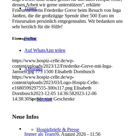
dessen Arbeit wir gerne unterstützen“, erklärte
Trauer
Friseurmeisterin Friederike Greve beim Besuch von Inga
Janßen, die die großzügige Spende über 500 Euro im
Friseursalon persönlich entgegennahm. Wir bedanken uns
sehr herzlich für die Hilfe!
Kultur
Eintrag teilen
Auf WhatsApp teilen
https://www.hospiz-celle.de/wp-
content/uploads/2023/12/Friederike-Greve-mit-Inga-
Aktuelles
Janssen.jpg
775
1500
Elisabeth Dornbusch
https://www.hospiz-celle.de/wp-
content/uploads/2023/03/Logo-Hospiz-Celle-
e1680599297555-300x117.png
Elisabeth
Dornbusch
2023-12-05 14:36:58
2023-12-06
14:38:30
Spende statt Geschenke
Termine
Neue Infos
Hospizbriefe & Presse
Immer als Team!
6. August 2026 - 11:56