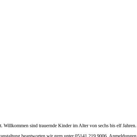
. Willkommen sind trauernde Kinder im Alter von sechs bis elf Jahren.
anstaltung beantworten wir gern unter 05141 219 9006. Anmeldungen s