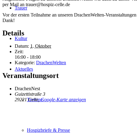
per Mail an trauer@hospiz-celle.de
Trauer
Vor der ersten Teilnahme an unseren DrachenWelten-Veranstaltungen 
Dank!
Details
Kultur
Datum:
1. Oktober
Zeit:
16:00 - 18:00
Kategorie:
DrachenWelten
Aktuelles
Veranstaltungsort
DrachenNest
Guizettistraße 3
Termine
29221 Celle
,
Google-Karte anzeigen
Hospizbriefe & Presse