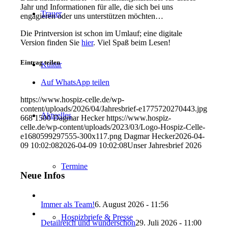
Jahr und Informationen für alle, die sich bei uns
Trauer
engagieren oder uns unterstützen möchten…
Die Printversion ist schon im Umlauf; eine digitale
Version finden Sie
hier
. Viel Spaß beim Lesen!
Eintrag teilen
Kultur
Auf WhatsApp teilen
https://www.hospiz-celle.de/wp-
content/uploads/2026/04/Jahresbrief-e1775720270443.jpg
Aktuelles
668
1500
Dagmar Hecker
https://www.hospiz-
celle.de/wp-content/uploads/2023/03/Logo-Hospiz-Celle-
e1680599297555-300x117.png
Dagmar Hecker
2026-04-
09 10:02:08
2026-04-09 10:02:08
Unser Jahresbrief 2026
Termine
Neue Infos
Immer als Team!
6. August 2026 - 11:56
Hospizbriefe & Presse
Detailreich und wunderschön
29. Juli 2026 - 11:00