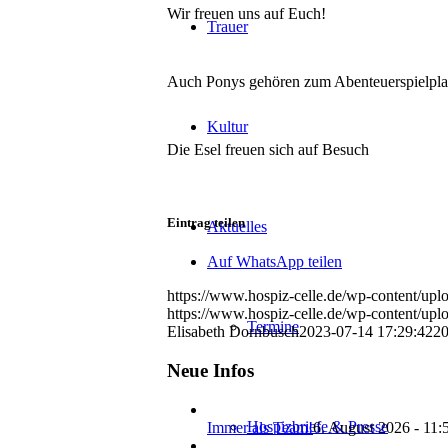
Wir freuen uns auf Euch!
Trauer
Auch Ponys gehören zum Abenteuerspielpla
Kultur
Die Esel freuen sich auf Besuch
Eintrag teilen
Aktuelles
Auf WhatsApp teilen
https://www.hospiz-celle.de/wp-content/upl
https://www.hospiz-celle.de/wp-content/u
Termine
Elisabeth Dornbusch
2023-07-14 17:29:42
20
Neue Infos
Hospizbriefe & Presse
Immer als Team!
6. August 2026 - 11: