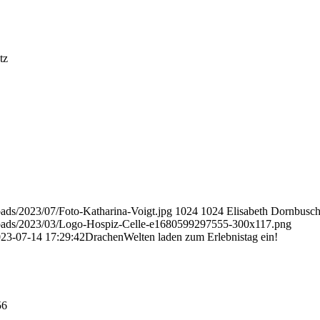
tz
oads/2023/07/Foto-Katharina-Voigt.jpg
1024
1024
Elisabeth Dornbusc
ploads/2023/03/Logo-Hospiz-Celle-e1680599297555-300x117.png
23-07-14 17:29:42
DrachenWelten laden zum Erlebnistag ein!
56