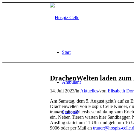
Start
DrachenWelten laden zum E
Ambulant
14. Juli 2023
/
in
Aktuelles
/
von
Elisabeth Do
Am Samstag, dem 5. August geht’s auf zu 
Drachenwelten von Hospiz Celle Kinder, di
trauern, ohne Altersbeschränkung zum Erlebn
Stationär
ein. Neben Tieren warten hier Sandbagger, N
Ausflug startet um 11 Uhr und geht um 16 U
9006 oder per Mail an
trauer@hospiz-celle.