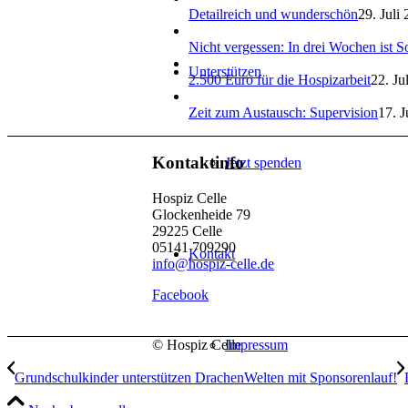
Detailreich und wunderschön
29. Juli
Nicht vergessen: In drei Wochen ist 
Unterstützen
2.500 Euro für die Hospizarbeit
22. Ju
Zeit zum Austausch: Supervision
17. J
Kontaktinfo
Jetzt spenden
Hospiz Celle
Glockenheide 79
29225 Celle
05141 709290
Kontakt
info@hospiz-celle.de
Facebook
Impressum
© Hospiz Celle
Grundschulkinder unterstützen DrachenWelten mit Sponsorenlauf!