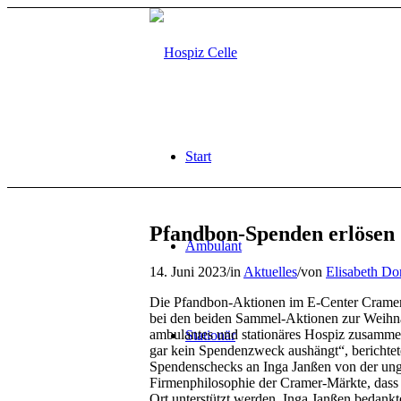
Start
Pfandbon-Spenden erlösen 2
Ambulant
14. Juni 2023
/
in
Aktuelles
/
von
Elisabeth Do
Die Pfandbon-Aktionen im E-Center Cramer
bei den beiden Sammel-Aktionen zur Weihna
ambulantes und stationäres Hospiz zusamme
Stationär
gar kein Spendenzweck aushängt“, berichtet
Spendenschecks an Inga Janßen von der ung
Firmenphilosophie der Cramer-Märkte, dass
Ort unterstützt werden. Inga Janßen bedankte