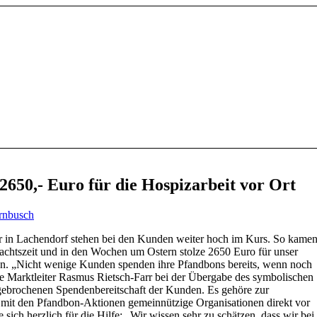
650,- Euro für die Hospizarbeit vor Ort
rnbusch
 in Lachendorf stehen bei den Kunden weiter hoch im Kurs. So kame
chtszeit und in den Wochen um Ostern stolze 2650 Euro für unser
n. „Nicht wenige Kunden spenden ihre Pfandbons bereits, wenn noch
e Marktleiter Rasmus Rietsch-Farr bei der Übergabe des symbolischen
ebrochenen Spendenbereitschaft der Kunden. Es gehöre zur
 mit den Pfandbon-Aktionen gemeinnützige Organisationen direkt vor
 sich herzlich für die Hilfe: „Wir wissen sehr zu schätzen, dass wir bei