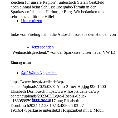
Zeichen für unsere Region“, unterstrich Stefan Gratzfeld
noch einmal beim Schlüsselübergabe-Termin in der
Sparkassenfiliale am Harburger Berg. Wir bedanken uns
sehr herzlich für die Hilfe!
Unterstützen
Imke von Frieling nahm die Autoschlüssel aus den Händen von S
Jetzt spenden
„Weihnachtsgeschenk“ von der Sparkasse: unser neuer VW ID.
Eintrag teilen
Auf WhatsApp teilen
Kontakt
https://www.hospiz-celle.de/wp-
content/uploads/2025/03/E-Auto-2-fuer-Hp.jpg
996
1500
Elisabeth Dornbusch
https://www.hospiz-celle.de/wp-
content/uploads/2023/03/Logo-Hospiz-Celle-
Impressum
e1680599297555-300x117.png
Elisabeth
Dornbusch
2024-12-23 19:13:48
2025-03-27
19:16:47
Sparkasse unterstützt Hospizarbeit mit E-Mobil