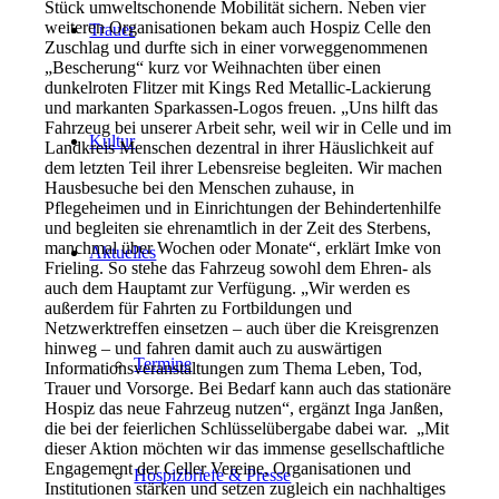
Stück umweltschonende Mobilität sichern. Neben vier
weiteren Organisationen bekam auch Hospiz Celle den
Trauer
Zuschlag und durfte sich in einer vorweggenommenen
„Bescherung“ kurz vor Weihnachten über einen
dunkelroten Flitzer mit Kings Red Metallic-Lackierung
und markanten Sparkassen-Logos freuen. „Uns hilft das
Fahrzeug bei unserer Arbeit sehr, weil wir in Celle und im
Kultur
Landkreis Menschen dezentral in ihrer Häuslichkeit auf
dem letzten Teil ihrer Lebensreise begleiten. Wir machen
Hausbesuche bei den Menschen zuhause, in
Pflegeheimen und in Einrichtungen der Behindertenhilfe
und begleiten sie ehrenamtlich in der Zeit des Sterbens,
manchmal über Wochen oder Monate“, erklärt Imke von
Aktuelles
Frieling. So stehe das Fahrzeug sowohl dem Ehren- als
auch dem Hauptamt zur Verfügung. „Wir werden es
außerdem für Fahrten zu Fortbildungen und
Netzwerktreffen einsetzen – auch über die Kreisgrenzen
hinweg – und fahren damit auch zu auswärtigen
Termine
Informationsveranstaltungen zum Thema Leben, Tod,
Trauer und Vorsorge. Bei Bedarf kann auch das stationäre
Hospiz das neue Fahrzeug nutzen“, ergänzt Inga Janßen,
die bei der feierlichen Schlüsselübergabe dabei war. „Mit
dieser Aktion möchten wir das immense gesellschaftliche
Engagement der Celler Vereine, Organisationen und
Hospizbriefe & Presse
Institutionen stärken und setzen zugleich ein nachhaltiges