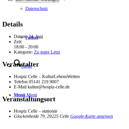
Datenschutz
Details
Datum:
24. Juni
Partner
Zeit:
18:00 - 20:00
Kategorie:
Zu guter Letzt
Veranstalter
Suche
Hospiz Celle – KulturLebensWelten
Telefon
05141 219 9007
E-Mail
kultur@hospiz-celle.de
Menü
Menü
Veranstaltungsort
Hospiz Celle – stationär
Glockenheide 79, 29225 Celle
Google-Karte anzeigen