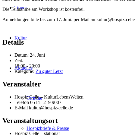
Trauer
Die Teilnahme am Workshop ist kostenfrei.
Anmeldungen bitte bis zum 17. Juni: per Mail an kultur@hospiz-celle
Kultur
Details
Datum:
24. Juni
Zeit:
18:00 - 20:00
Aktuelles
Kategorie:
Zu guter Letzt
Veranstalter
Hospiz Celle – KulturLebensWelten
Termine
Telefon
05141 219 9007
E-Mail
kultur@hospiz-celle.de
Veranstaltungsort
Hospizbriefe & Presse
Hospiz Celle – stationär