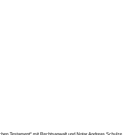
schen Testament“ mit Rechtsanwalt und Notar Andreas Schulze,