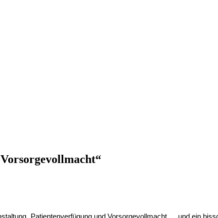
 Vorsorgevollmacht“
nstaltung „Patientenverfügung und Vorsorgevollmacht … und ein bis