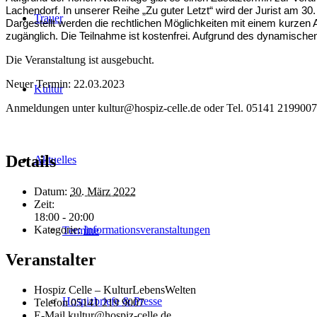
Lachendorf. In unserer Reihe „Zu guter Letzt“ wird der Jurist am 30.
Trauer
Dargestellt werden die rechtlichen Möglichkeiten mit einem kurzen 
zugänglich. Die Teilnahme ist kostenfrei. Aufgrund des dynamische
Die Veranstaltung ist ausgebucht.
Neuer Termin: 22.03.2023
Kultur
Anmeldungen unter kultur@hospiz-celle.de oder Tel. 05141 2199007
Details
Aktuelles
Datum:
30. März 2022
Zeit:
18:00 - 20:00
Kategorie:
Informationsveranstaltungen
Termine
Veranstalter
Hospiz Celle – KulturLebensWelten
Hospizbriefe & Presse
Telefon
05141 219 9007
E-Mail
kultur@hospiz-celle.de