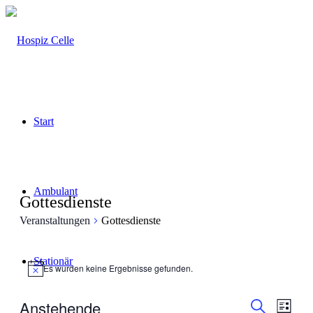
Start
Ambulant
Gottesdienste
Veranstaltungen
Gottesdienste
Veranstaltungen
Stationär
Es wurden keine Ergebnisse gefunden.
Hinweis
Veranstal
Veran
Anstehende
Liste