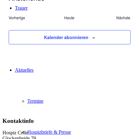
Ansic
Such-
Suche
Datum
Trauer
Navig
wählen.
und
Veranstaltungen
Vorherige
Heute
Nächste
Ansichte
Veransta
Kalender abonnieren
Kultur
Aktuelles
Termine
Kontaktinfo
Hospizbriefe & Presse
Hospiz Celle
Glockenheide 79