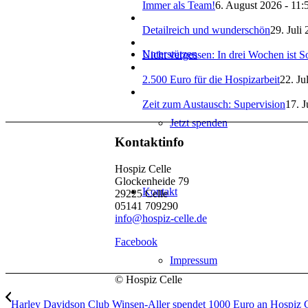
Immer als Team!
6. August 2026 - 11:
Detailreich und wunderschön
29. Juli
Unterstützen
Nicht vergessen: In drei Wochen ist 
2.500 Euro für die Hospizarbeit
22. Ju
Zeit zum Austausch: Supervision
17. J
Jetzt spenden
Kontaktinfo
Hospiz Celle
Glockenheide 79
Kontakt
29225 Celle
05141 709290
info@hospiz-celle.de
Facebook
Impressum
© Hospiz Celle
Harley Davidson Club Winsen-Aller spendet 1000 Euro an Hospiz C