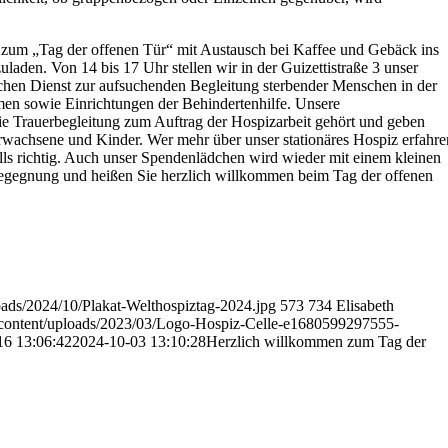
zum „Tag der offenen Tür“ mit Austausch bei Kaffee und Gebäck ins
laden. Von 14 bis 17 Uhr stellen wir in der Guizettistraße 3 unser
chen Dienst zur aufsuchenden Begleitung sterbender Menschen in der
men sowie Einrichtungen der Behindertenhilfe. Unsere
ie Trauerbegleitung zum Auftrag der Hospizarbeit gehört und geben
Erwachsene und Kinder. Wer mehr über unser stationäres Hospiz erfahre
lls richtig. Auch unser Spendenlädchen wird wieder mit einem kleinen
 Begegnung und heißen Sie herzlich willkommen beim Tag der offenen
oads/2024/10/Plakat-Welthospiztag-2024.jpg
573
734
Elisabeth
-content/uploads/2023/03/Logo-Hospiz-Celle-e1680599297555-
16 13:06:42
2024-10-03 13:10:28
Herzlich willkommen zum Tag der