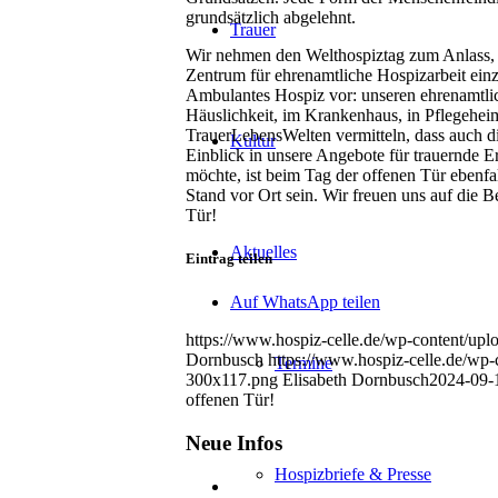
grundsätzlich abgelehnt.
Trauer
Wir nehmen den Welthospiztag zum Anlass, 
Zentrum für ehrenamtliche Hospizarbeit einzu
Ambulantes Hospiz vor: unseren ehrenamtli
Häuslichkeit, im Krankenhaus, in Pflegehei
TrauerLebensWelten vermitteln, dass auch d
Kultur
Einblick in unsere Angebote für trauernde 
möchte, ist beim Tag der offenen Tür ebenfa
Stand vor Ort sein. Wir freuen uns auf die
Tür!
Aktuelles
Eintrag teilen
Auf WhatsApp teilen
https://www.hospiz-celle.de/wp-content/upl
Dornbusch
https://www.hospiz-celle.de/wp
Termine
300x117.png
Elisabeth Dornbusch
2024-09-
offenen Tür!
Neue Infos
Hospizbriefe & Presse