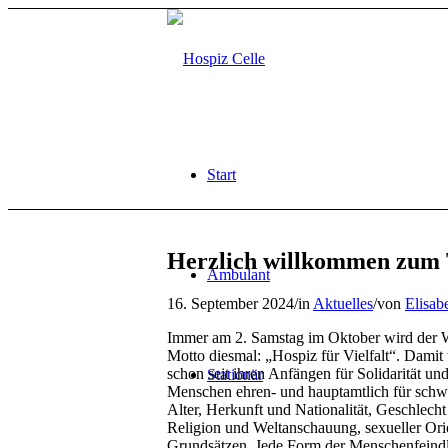
Start
Herzlich willkommen zum T
Ambulant
16. September 2024
/
in
Aktuelles
/
von
Elisab
Immer am 2. Samstag im Oktober wird der We
Motto diesmal: „Hospiz für Vielfalt“. Dami
schon seit ihren Anfängen für Solidarität und
Stationär
Menschen ehren- und hauptamtlich für sch
Alter, Herkunft und Nationalität, Geschlecht 
Religion und Weltanschauung, sexueller Orie
Grundsätzen. Jede Form der Menschenfeindl