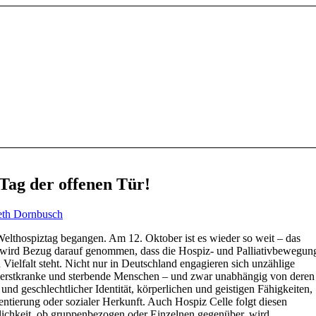
ag der offenen Tür!
eth Dornbusch
lthospiztag begangen. Am 12. Oktober ist es wieder so weit – das
t wird Bezug darauf genommen, dass die Hospiz- und Palliativbewegun
 Vielfalt steht. Nicht nur in Deutschland engagieren sich unzählige
werstkranke und sterbende Menschen – und zwar unabhängig von deren
und geschlechtlicher Identität, körperlichen und geistigen Fähigkeiten,
ntierung oder sozialer Herkunft. Auch Hospiz Celle folgt diesen
ichkeit, ob gruppenbezogen oder Einzelnen gegenüber, wird